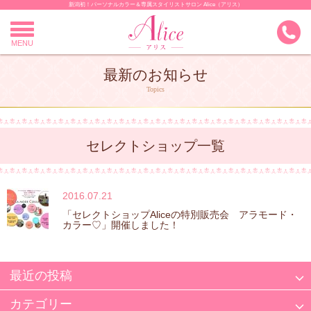
新潟初！パーソナルカラー＆専属スタイリストサロン Alice（アリス）
Skip
to
content
MENU
最新のお知らせ
Topics
セレクトショップ一覧
2016.07.21
「セレクトショップAliceの特別販売会 アラモード・
カラー♡」開催しました！
最近の投稿
カテゴリー