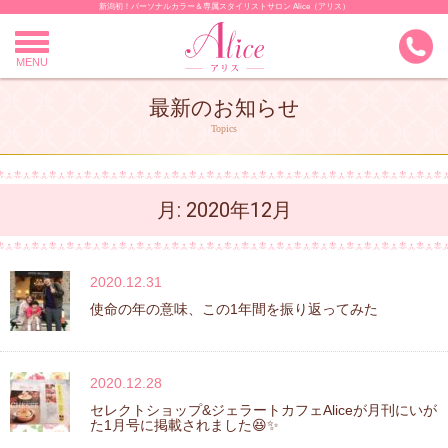
新潟初！パーソナルカラー＆専属スタイリストサロン Alice（アリス）
Skip
to
content
MENU
最新のお知らせ
Topics
月:
2020年12月
2020.12.31
使命の年の意味、この1年間を振り返ってみた
2020.12.28
セレクトショップ&ジェラートカフェAliceが月刊にいが
た1月号に掲載されました😆✨