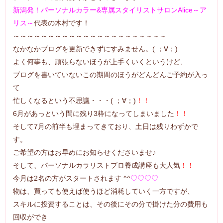
新潟発！パーソナルカラー&専属スタイリストサロンAlice～ア
リス～
代表の木村です！
～～～～～～～～～～～～～～～～～～～～～～
なかなかブログを更新できずにすみません。( ；∀；)
よく何事も、頑張らないほうが上手くいくというけど、
ブログを書いていないこの期間のほうがどんどんご予約が入っ
て
忙しくなるという不思議・・・( ；∀；)
！！
6月があっという間に残り3枠になってしまいました
！！
そして7月の前半も埋まってきており、土日は残りわずかで
す。
ご希望の方はお早めにお知らせくださいませ♪
そして、パーソナルカラリストプロ養成講座も大人気
！！
今月は2名の方がスタートされます ^^
♡♡♡♡
物は、買っても使えば使うほど消耗していく一方ですが、
スキルに投資することは、その後にその分で掛けた分の費用も
回収ができ