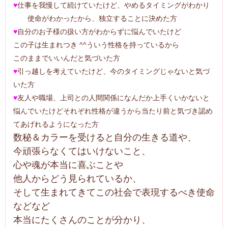
♥
仕事を我慢して続けていたけど、やめるタイミングがわかり
使命がわかったから、独立することに決めた方
♥
自分のお子様の扱い方がわからずに悩んでいたけど
この子は生まれつき ^^ういう性格を持っているから
このままでいいんだと気づいた方
♥
引っ越しを考えていたけど、今のタイミングじゃないと気づ
いた方
♥
友人や職場、上司との人間関係になんだか上手くいかないと
悩んでいたけどそれぞれ性格が違うから当たり前と気づき認め
てあげれるようになった方
数秘＆カラーを受けると自分の生きる道や、
今頑張らなくてはいけないこと、
心や魂が本当に喜ぶことや
他人からどう見られているか、
そして生まれてきてこの社会で表現するべき使命
などなど
本当にたくさんのことが分かり、