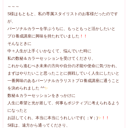
～～～
S様はもともと、私の専属スタイリストのお客様だったのです
が、
パーソナルカラーを学ぶうちに、もっともっと活かしたいと
プロ養成講座に興味を持たれていました
！！
そんなときに
中々人生が上手くいかなくて、悩んでいた時に
私の数秘＆カラーセッションを受けてくださり、
これから進むべき未来の方向や自分の才能や使命に気づかれ、
まずはやりたいこと思ったことに挑戦していく人生にしたいと
一番興味のあるパーソナルカラリストプロ養成講座に通うこと
を決められました ^^
✨
数秘＆カラーセッションをきっかけに
人生に希望と光が差して、何事もポジティブに考えられるよう
になったと
お話してくれ、本当に本当にうれしいです( ；∀；)
✨
！！
S様は、遠方から通ってくださり、