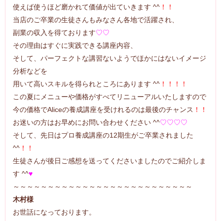
使えば使うほど磨かれて価値が出ていきます ^^
！！
当店のご卒業の生徒さんもみなさん各地で活躍され、
副業の収入を得ております
♡♡
その理由はすぐに実践できる講座内容、
そして、パーフェクトな講習ないようでほかにはないイメージ
分析などを
用いて高いスキルを得られところにあります ^^
！！！！
この夏にメニューや価格がすべてリニューアルいたしますので
今の価格でAliceの養成講座を受けれるのは最後のチャンス
！！
お迷いの方はお早めにお問い合わせください ^^
♡♡♡♡
そして、先日はプロ養成講座の12期生がご卒業されました
^^
！！
生徒さんが後日ご感想を送ってくださいましたのでご紹介しま
す ^^
♥
～～～～～～～～～～～～～～～～～～～～～～～～～～
木村様
お世話になっております。