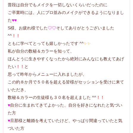
普段は自分でもメイクを一切しないくらいだったのに
ご卒業時には、人にプロ並みのメイクができるようになりまし
た
♥♥
S様、お疲れ様でした
♡♡
そしてありがとうございました
^^
！！
ともに学べてとっても嬉しかったです ^^
✨
✨
私が自分の数秘＆カラーを知って、
ほんとうに生きやすくなったから絶対にみんなにも教えてあげ
たい
！！
と
思って昨年からメニューに入れましたが、
この約８か月で５０名を超える皆様がセッションを受けに来て
いただき、
数秘＆カラーの生徒様も３０名を超えました ^^
！！
♥
自分に生まれてきてよかった、自分を好きになれたと気づい
た方
♥
旦那様と離婚を考えていたけど、やっぱり間違っていたと気
づいた方