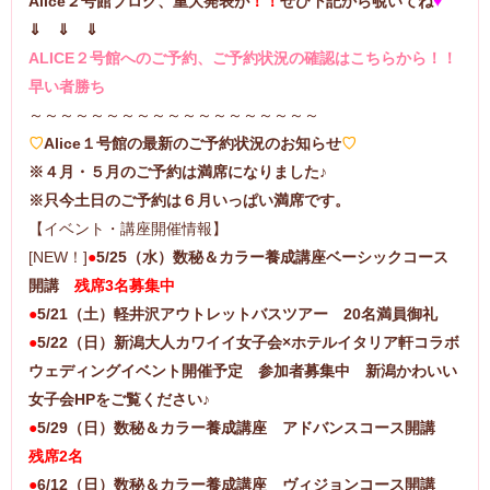
Alice２号館ブログ、重大発表が
！！
ぜひ下記から覗いてね
♥
⇓ ⇓ ⇓
ALICE２号館へのご予約、ご予約状況の確認はこちらから！！
早い者勝ち
～～～～～～～～～～～～～～～～～～～
♡
Alice１号館の最新のご予約状況のお知らせ
♡
※４月・５月のご予約は満席になりました♪
※只今土日のご予約は６月いっぱい満席です。
【イベント・講座開催情報】
[NEW！]
●
5/25（水）数秘＆カラー養成講座ベーシックコース
開講
残席3名募集中
●
5/21（土）軽井沢アウトレットバスツアー 20名満員御礼
●
5/22（日）新潟大人カワイイ女子会×ホテルイタリア軒コラボ
ウェディングイベント開催予定 参加者募集中 新潟かわいい
女子会HPをご覧ください♪
●
5/29（日）数秘＆カラー養成講座 アドバンスコース開講
残席2名
●
6/12（日）数秘＆カラー養成講座 ヴィジョンコース開講