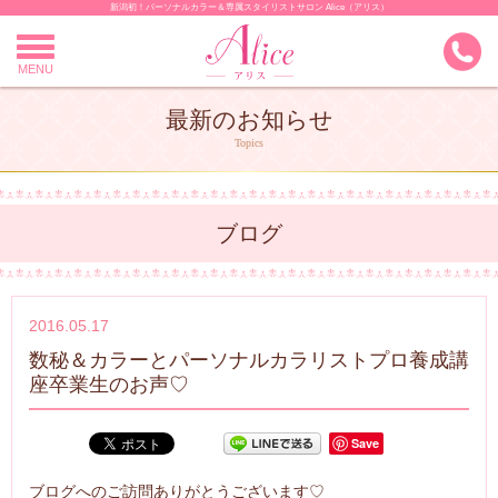
新潟初！パーソナルカラー＆専属スタイリストサロン Alice（アリス）
Skip
to
content
MENU
最新のお知らせ
Topics
ブログ
2016.05.17
数秘＆カラーとパーソナルカラリストプロ養成講
座卒業生のお声♡
Save
ブログへのご訪問ありがとうございます♡