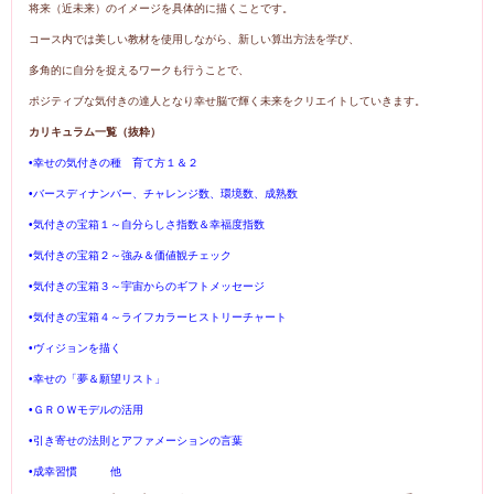
将来（近未来）のイメージを具体的に描くことです。
コース内では美しい教材を使用しながら、新しい算出方法を学び、
多角的に自分を捉えるワークも行うことで、
ポジティブな気付きの達人となり幸せ脳で輝く未来をクリエイトしていきます。
カリキュラム一覧（抜粋）
•幸せの気付きの種 育て方１＆２
•バースディナンバー、チャレンジ数、環境数、成熟数
•気付きの宝箱１～自分らしさ指数＆幸福度指数
•気付きの宝箱２～強み＆価値観チェック
•気付きの宝箱３～宇宙からのギフトメッセージ
•気付きの宝箱４～ライフカラーヒストリーチャート
•ヴィジョンを描く
•幸せの「夢＆願望リスト」
•ＧＲＯＷモデルの活用
•引き寄せの法則とアファメーションの言葉
•成幸習慣 他