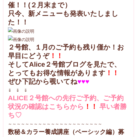
催！！(２月末まで）
只今、新メニューも発表いたしまし
た！！
２号館、１月のご予約も残り僅か！お
早目にどうぞ
！！
そしてAlice２号館ブログを見たで、
とってもお得な情報があります
！！
ぜひ下記から覗いてね
♥♥♥
⇓ ⇓ ⇓
ALICE２号館への先行ご予約、ご予約
状況の確認はこちらから
！！
早い者勝
ち♡
～～～～～～～～～～～～～～～～～～～～～～
数秘＆カラー養成講座（ベーシック編）募