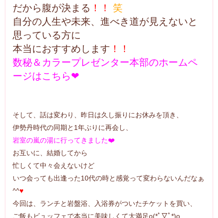
だから腹が決まる
！！
笑
自分の人生や未来、進べき道が見えないと
思っている方に
本当におすすめします
！！
数秘＆カラープレゼンター本部のホームペ
ージはこちら❤
そして、話は変わり、昨日は久し振りにお休みを頂き、
伊勢丹時代の同期と1年ぶりに再会し、
岩室の嵐の湯に行ってきました❤️
お互いに、結婚してから
忙しくて中々会えないけど
いつ会っても出逢った10代の時と感覚って変わらないんだなぁ
^^
♥
今回は、ランチと岩盤浴、入浴券がついたチケットを買い、
ご飯もビュッフェで本当に美味しくて大満足o(*ﾟ▽ﾟ*)o