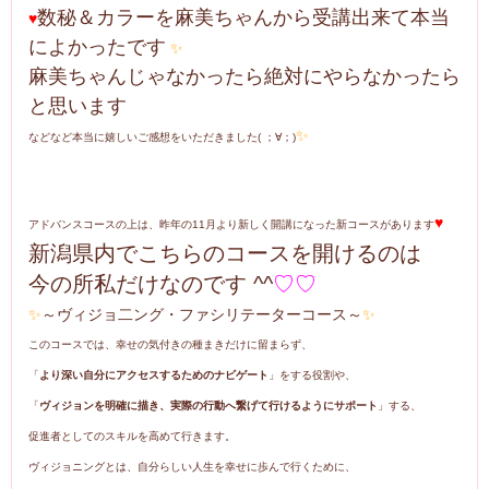
数秘＆カラーを麻美ちゃんから受講出来て本当
♥
によかったです
✨
麻美ちゃんじゃなかったら絶対にやらなかったら
と思います
✨
などなど本当に嬉しいご感想をいただきました( ；∀；)
♥
アドバンスコースの上は、昨年の11月より新しく開講になった新コースがあります
新潟県内でこちらのコースを開けるのは
今の所私だけなのです ^^
♡♡
✨
～ヴィジョ二ング・ファシリテーターコース～
✨
このコースでは、幸せの気付きの種まきだけに留まらず、
「
より深い自分にアクセスするためのナビゲート
」をする役割や、
「
ヴィジョンを明確に描き、実際の行動へ繋げて行けるようにサポート
」する、
促進者としてのスキルを高めて行きます。
ヴィジョニングとは、自分らしい人生を幸せに歩んで行くために、