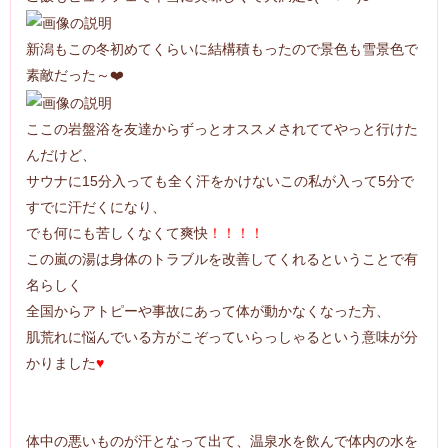
新潟もこの冬初めてくらいに結構積もったので景色も雪景色で
素敵だった～❤️
ここの岩盤浴を友達からずっとオススメされててやっと行けた
んだけど、
サウナに15分入っても全く汗をかけないこの私が入って5分で
すでに汗だくになり、
でも何にも苦しくなくて爽快
！！！！
この嵐の湯は身体のトラブルを改善してくれるということで有
名らしく
全国からアトピーや事故にあって体が動かなくなった方、
肌荒れに悩んでいる方がこぞっていらっしゃるという意味が分
かりました
♥
体中の悪いものが汗となって出て、温泉水を飲んで体内の水を