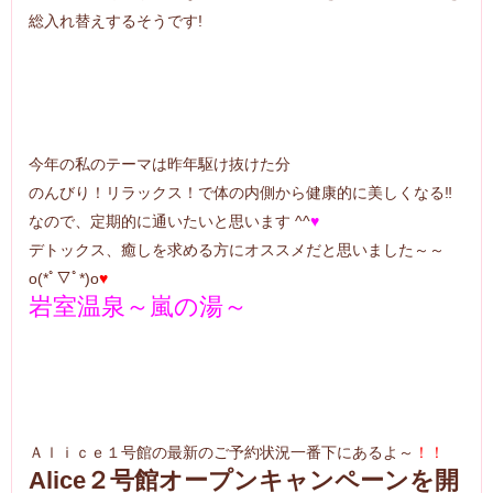
総入れ替えするそうです!
今年の私のテーマは昨年駆け抜けた分
のんびり！リラックス！で体の内側から健康的に美しくなる‼️
なので、定期的に通いたいと思います ^^
♥
デトックス、癒しを求める方にオススメだと思いました～～
o(*ﾟ▽ﾟ*)o
♥
岩室温泉～嵐の湯～
Ａｌｉｃｅ１号館の最新のご予約状況一番下にあるよ～
！！
Alice２号館オープンキャンペーンを開