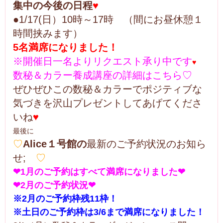
集中の今後の日程
♥
●1/17(日）10時～17時 （間にお昼休憩１
時間挟みます）
5名満席になりました！
※開催日一名よりリクエスト承り中です
♥
数秘＆カラー養成講座の詳細はこちら♡
ぜひぜひこの数秘＆カラーでポジティブな
気づきを沢山プレゼントしてあげてくださ
いね
♥
最後に
♡
Alice１号館の
最新のご予約状況のお知ら
せ;
♡
❤1月のご予約はすべて満席になりました❤
❤2月のご予約状況❤
※2月のご予約枠残11枠！
※土日のご予約枠は3/6まで満席になりました！