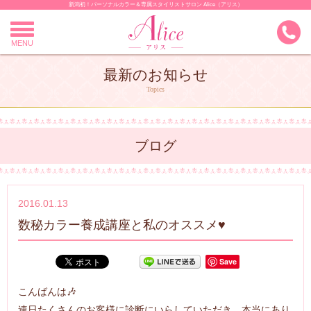
新潟初！パーソナルカラー＆専属スタイリストサロン Alice（アリス）
Skip
to
content
MENU
最新のお知らせ
Topics
ブログ
2016.01.13
数秘カラー養成講座と私のオススメ♥
Save
こんばんは🎶
連日たくさんのお客様に診断にいらしていただき、本当にあり