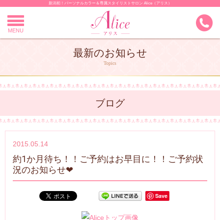
新潟初！パーソナルカラー＆専属スタイリストサロン Alice（アリス）
Skip
to
content
MENU
最新のお知らせ
Topics
ブログ
2015.05.14
約1か月待ち！！ご予約はお早目に！！ご予約状
況のお知らせ❤
Save