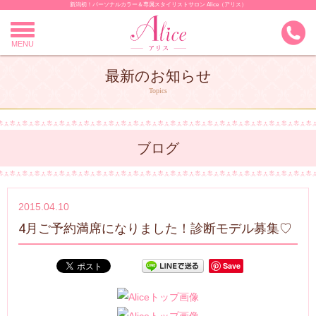
新潟初！パーソナルカラー＆専属スタイリストサロン Alice（アリス）
Skip
to
content
MENU
最新のお知らせ
Topics
ブログ
2015.04.10
4月ご予約満席になりました！診断モデル募集♡
Save