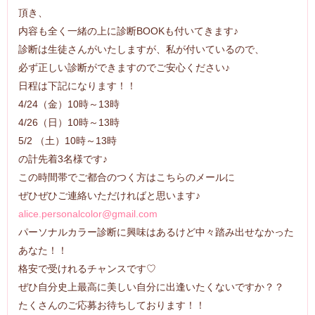
頂き、
内容も全く一緒の上に診断BOOKも付いてきます♪
診断は生徒さんがいたしますが、私が付いているので、
必ず正しい診断ができますのでご安心ください♪
日程は下記になります！！
4/24（金）10時～13時
4/26（日）10時～13時
5/2 （土）10時～13時
の計先着3名様です♪
この時間帯でご都合のつく方はこちらのメールに
ぜひぜひご連絡いただければと思います♪
alice.personalcolor@gmail.com
パーソナルカラー診断に興味はあるけど中々踏み出せなかった
あなた！！
格安で受けれるチャンスです♡
ぜひ自分史上最高に美しい自分に出逢いたくないですか？？
たくさんのご応募お待ちしております！！