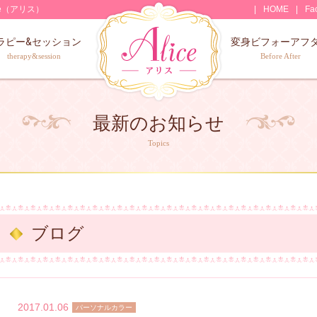
e（アリス）
HOME
Fa
ラピー&セッション
変身ビフォーアフ
therapy&session
Before After
最新のお知らせ
Topics
ブログ
2017.01.06
パーソナルカラー