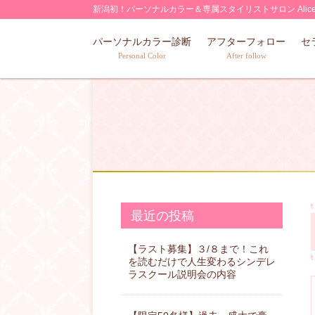
Skip
新潟初！パーソナルカラー＆専属スタイリストサロン Alic
to
パーソナルカラー診断
アフターフォロー
セ
content
Personal Color
After follow
最近の投稿
【ラスト募集】３/８まで！これ
を読むだけで人生変わるシンデレ
ラスクール説明会の内容