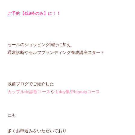
ご予約【残8枠のみ】に！！
セールのショッピング同行に加え、
通常診断やセルフブランディング養成講座スタート
以前ブログでご紹介した
カップルde診断コース
や
１day集中beautyコース
にも
多くお申込みをいただいており