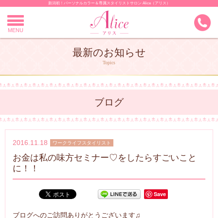
新潟初！パーソナルカラー＆専属スタイリストサロン Alice（アリス）
Skip
to
content
MENU
最新のお知らせ
Topics
ブログ
2016.11.18
ワークライフスタイリスト
お金は私の味方セミナー♡をしたらすごいこと
に！！
Save
ブログへのご訪問ありがとうございます♫