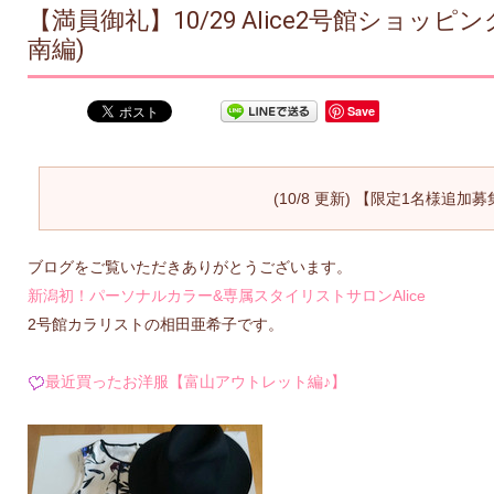
【満員御礼】10/29 Alice2号館ショッ
南編)
Save
(10/8 更新) 【限定1名様追加
ブログをご覧いただきありがとうございます。
新潟初！パーソナルカラー&専属スタイリストサロンAlice
2号館カラリストの相田亜希子です。
最近買ったお洋服【富山アウトレット編♪】