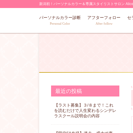
Skip
新潟初！パーソナルカラー＆専属スタイリストサロン Alic
to
パーソナルカラー診断
アフターフォロー
セ
content
Personal Color
After follow
最近の投稿
【ラスト募集】３/８まで！これ
を読むだけで人生変わるシンデレ
ラスクール説明会の内容