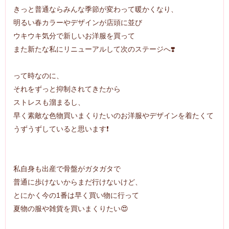
きっと普通なら
みんな季節が変わって暖かくなり、
明るい春カラーやデザインが店頭に並び
ウキウキ気分で新しいお洋服を買って
また新たな私にリニューアルして次のステージへ❣️
って時なのに、
それをずっと抑制されてきたから
ストレスも溜まるし、
早く素敵な色物買いまくりたいのお洋服やデザインを着たくて
うずうずしていると思います❗️
私自身も出産で骨盤がガタガタで
普通に歩けないからまだ行けないけど、
とにかく今の1番は早く買い物に行って
夏物の服や雑貨を買いまくりたい😍