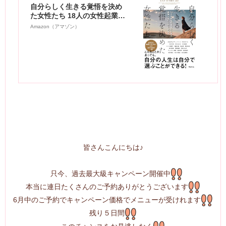
自分らしく生きる覚悟を決め
た女性たち 18人の女性起業家
から学ぶ後悔しない人生の歩
Amazon（アマゾン）
み方
皆さんこんにちは♪
只今、過去最大級キャンペーン開催中
本当に連日たくさんのご予約ありがとうございます
6月中のご予約でキャンペーン価格でメニューが受けれます
残り５日間