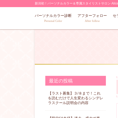
Skip
新潟初！パーソナルカラー＆専属スタイリストサロン Alic
to
パーソナルカラー診断
アフターフォロー
セ
content
Personal Color
After follow
最近の投稿
【ラスト募集】３/８まで！これ
を読むだけで人生変わるシンデレ
ラスクール説明会の内容