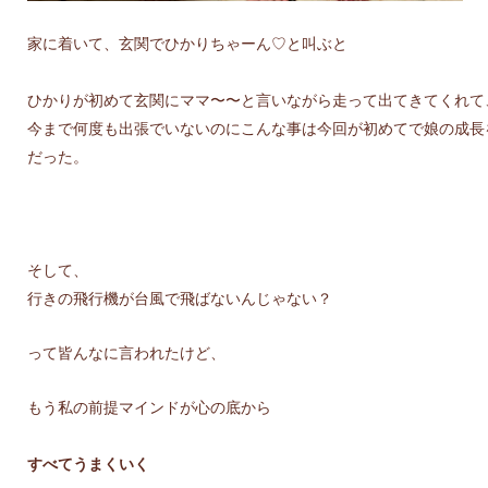
家に着いて、
玄関でひかりちゃーん♡と叫ぶと
ひかりが初めて
玄関にママ〜〜と言いながら走って出てきてくれて
今まで何度も出張でいないのに
こんな事は今回が初めてで
娘の成長
だった。
そして、
行きの飛行機が台風で飛ばないんじゃない？
って皆んなに言われたけど、
もう私の前提マインドが心の底から
すべてうまくいく