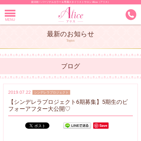
新潟初！パーソナルカラー＆専属スタイリストサロン Alice（アリス）
Skip
to
content
MENU
最新のお知らせ
Topics
ブログ
2019.07.22
シンデレラプロジェクト
【シンデレラプロジェクト6期募集】5期生のビ
フォーアフター大公開♡
Save