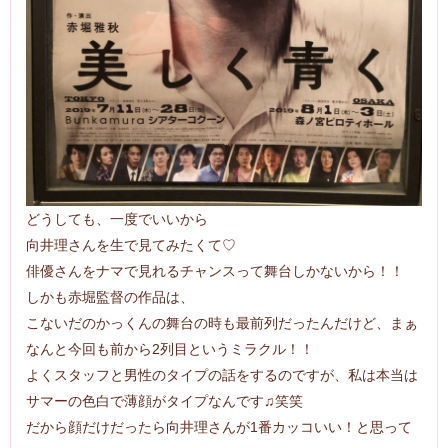
どうしても、一度でいいから
向井理さんを生で見てみたくて♡
俳優さんをナマで見れるチャンスって舞台しかないから！！
しかも赤堀監督の作品は、
こないだのかっくんの舞台の時も最前列だったんだけど、
まぁ
なんと今回も前から2列目というミラクル！！
よくスタッフと男性のタイプの話をするのですが、私は本当は
サマーの色白で薄顔がタイプなんです♫笑笑
だから顔だけだったら向井理さんが1番カッコいい！と思って