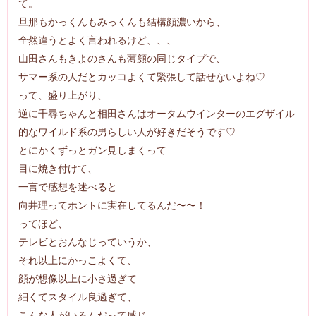
て。
旦那もかっくんもみっくんも結構顔濃いから、
全然違うとよく言われるけど、、、
山田さんもきよのさんも薄顔の同じタイプで、
サマー系の人だとカッコよくて緊張して話せないよね♡
って、盛り上がり、
逆に千尋ちゃんと相田さんはオータムウインターのエグザイル
的なワイルド系の男らしい人が好きだそうです♡
とにかくずっとガン見しまくって
目に焼き付けて、
一言で感想を述べると
向井理ってホントに実在してるんだ〜〜！
ってほど、
テレビとおんなじっていうか、
それ以上にかっこよくて、
顔が想像以上に小さ過ぎて
細くてスタイル良過ぎて、
こんな人がいるんだって感じ。