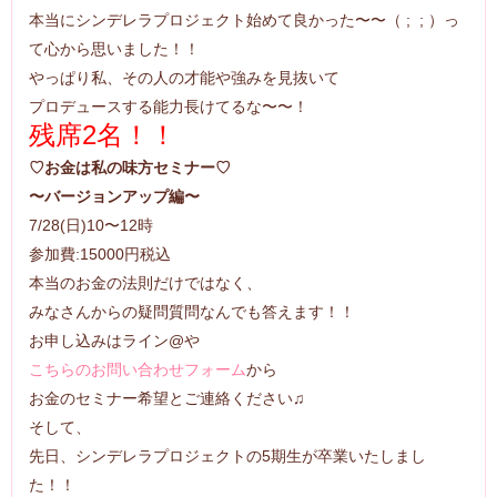
本当にシンデレラプロジェクト始めて良かった〜〜（ ; ; ）っ
て心から思いました！！
やっぱり私、その人の才能や強みを見抜いて
プロデュースする能力長けてるな〜〜！
残席2名！！
♡お金は私の味方セミナー♡
〜バージョンアップ編〜
7/28(日)10〜12時
参加費:15000円税込
本当のお金の法則だけではなく、
みなさんからの疑問質問なんでも答えます！！
お申し込みはライン@や
こちらのお問い合わせフォーム
から
お金のセミナー希望とご連絡ください♫
そして、
先日、
シンデレラプロジェクトの5期生が卒業いたしまし
た！！