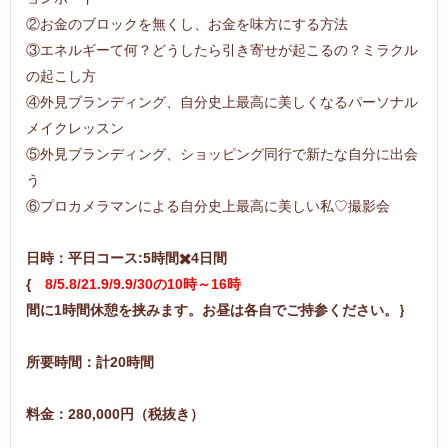
②お金のブロックを無くし、お金を味方にする方法
③エネルギーて何？どうしたら引き寄せが起こるの？ミラクル
の起こし方
④外見ブランディング、自分史上最高に美しくなるパーソナル
メイクレッスン
⑤外見ブランディング、ショッピング同行で新たな自分に出会
う
⑥プロカメラマンによる自分史上最高に美しい私♡撮影会
日時：平日
コース:5時間✖️4日間
{
8/5.8/21.9/9.9/30の10時～16時
間に1時間休憩を挟みます。
お昼は各自でご持参ください。｝
所要時間：計20時間
料金：280,000円（税抜き）