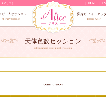
e（アリス）
HOME
Fa
ラピー&セッション
変身ビフォーアフ
therapy&session
Before After
天体色数セッション
astronomical color number session
coming soon