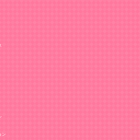
ス
ン
ョン