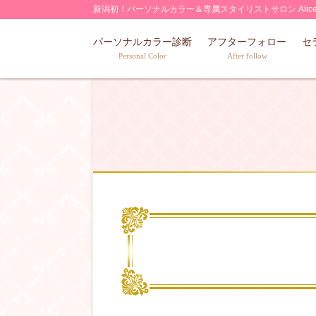
Skip
新潟初！パーソナルカラー＆専属スタイリストサロン Alic
to
パーソナルカラー診断
アフターフォロー
セ
content
Personal Color
After follow